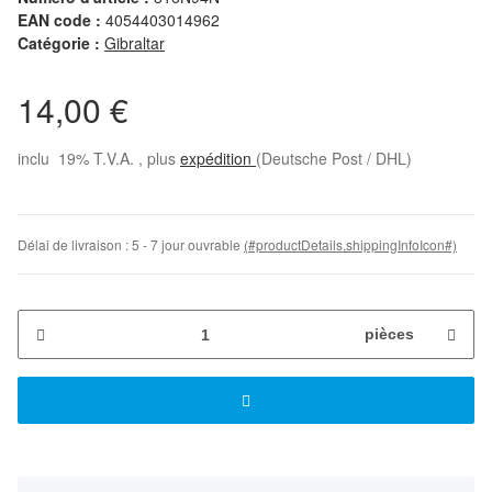
EAN code :
4054403014962
Catégorie :
Gibraltar
14,00 €
inclu 19% T.V.A. , plus
expédition
(Deutsche Post / DHL)
Délai de livraison :
5 - 7 jour ouvrable
(#productDetails.shippingInfoIcon#)
pièces