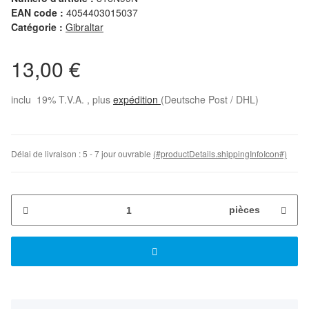
EAN code :
4054403015037
Catégorie :
Gibraltar
13,00 €
inclu 19% T.V.A. , plus
expédition
(Deutsche Post / DHL)
Délai de livraison :
5 - 7 jour ouvrable
(#productDetails.shippingInfoIcon#)
pièces