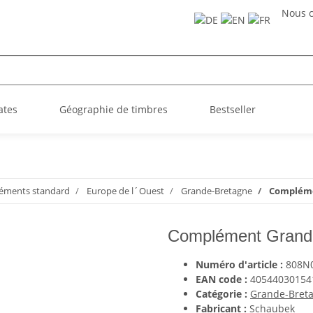
Nous c
ates
Géographie de timbres
Bestseller
éments standard
Europe de l´Ouest
Grande-Bretagne
Compléme
Complément Grande
Numéro d'article :
808N
EAN code :
40544030154
Catégorie :
Grande-Bret
Fabricant :
Schaubek