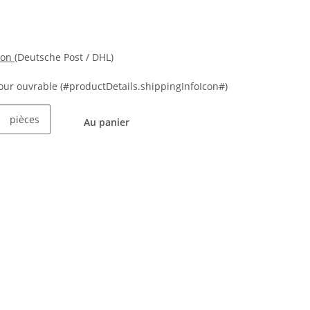
ion
(Deutsche Post / DHL)
 jour ouvrable
(#productDetails.shippingInfoIcon#)
pièces
Au panier