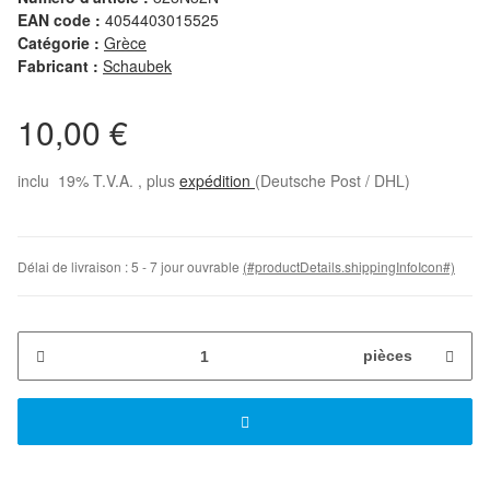
EAN code :
4054403015525
Catégorie :
Grèce
Fabricant :
Schaubek
10,00 €
inclu 19% T.V.A. , plus
expédition
(Deutsche Post / DHL)
Délai de livraison :
5 - 7 jour ouvrable
(#productDetails.shippingInfoIcon#)
pièces