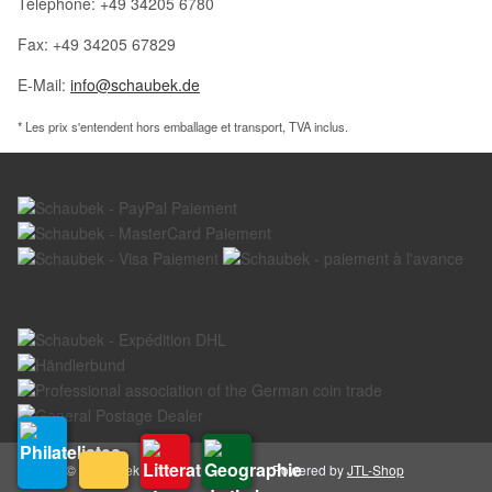
Téléphone: +49 34205 6780
Fax: +49 34205 67829
E-Mail:
info@schaubek.de
* Les prix s'entendent hors emballage et transport, TVA inclus.
© Schaubek GmbH
Powered by
JTL-Shop