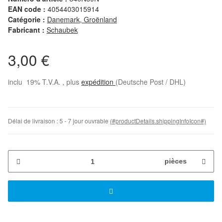
EAN code :
4054403015914
Catégorie :
Danemark, Groënland
Fabricant :
Schaubek
3,00 €
inclu 19% T.V.A. , plus
expédition
(Deutsche Post / DHL)
Délai de livraison :
5 - 7 jour ouvrable
(#productDetails.shippingInfoIcon#)
pièces