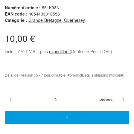
Numéro d'article :
851K98N
EAN code :
4054403016553
Catégorie :
Grande-Bretagne, Guernesey
10,00 €
inclu 19% T.V.A. , plus
expédition
(Deutsche Post / DHL)
Délai de livraison :
5 - 7 jour ouvrable
(#productDetails.shippingInfoIcon#)
pièces