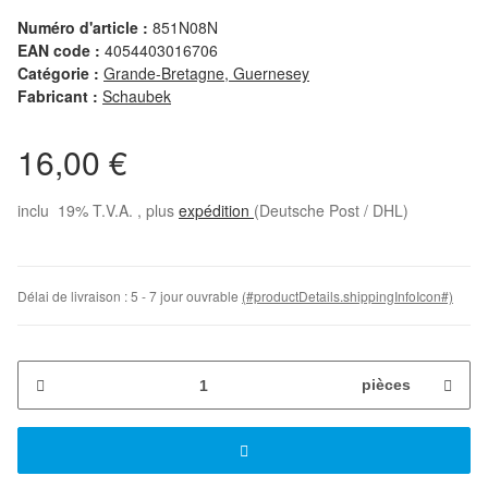
Numéro d'article :
851N08N
EAN code :
4054403016706
Catégorie :
Grande-Bretagne, Guernesey
Fabricant :
Schaubek
16,00 €
inclu 19% T.V.A. , plus
expédition
(Deutsche Post / DHL)
Délai de livraison :
5 - 7 jour ouvrable
(#productDetails.shippingInfoIcon#)
pièces