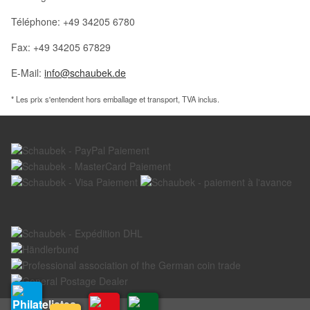
Téléphone: +49 34205 6780
Fax: +49 34205 67829
E-Mail:
info@schaubek.de
* Les prix s'entendent hors emballage et transport, TVA inclus.