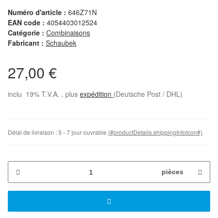
Numéro d'article :
646Z71N
EAN code :
4054403012524
Catégorie :
Combinaisons
Fabricant :
Schaubek
27,00 €
inclu 19% T.V.A. , plus
expédition
(Deutsche Post / DHL)
Délai de livraison :
5 - 7 jour ouvrable
(#productDetails.shippingInfoIcon#)
pièces