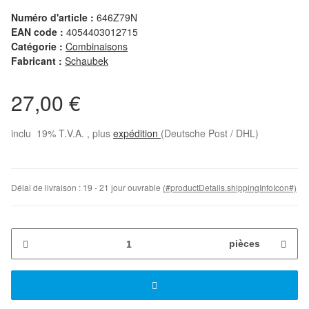
Numéro d'article :
646Z79N
EAN code :
4054403012715
Catégorie :
Combinaisons
Fabricant :
Schaubek
27,00 €
inclu 19% T.V.A. , plus
expédition
(Deutsche Post / DHL)
Délai de livraison :
19 - 21 jour ouvrable
(#productDetails.shippingInfoIcon#)
pièces