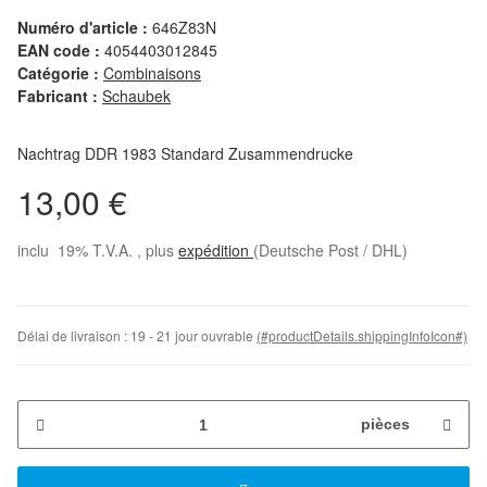
Numéro d'article :
646Z83N
EAN code :
4054403012845
Catégorie :
Combinaisons
Fabricant :
Schaubek
Nachtrag DDR 1983 Standard Zusammendrucke
13,00 €
inclu 19% T.V.A. , plus
expédition
(Deutsche Post / DHL)
Délai de livraison :
19 - 21 jour ouvrable
(#productDetails.shippingInfoIcon#)
pièces