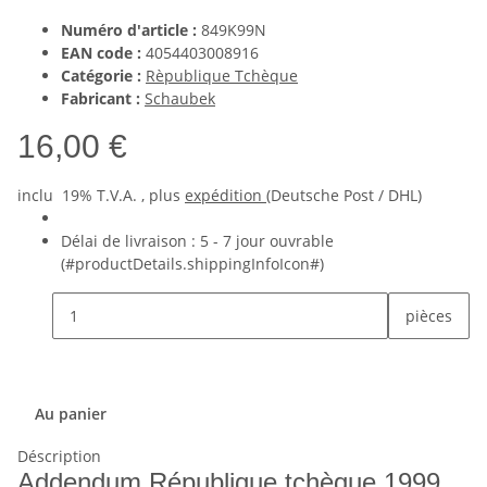
Numéro d'article :
849K99N
EAN code :
4054403008916
Catégorie :
Rèpublique Tchèque
Fabricant :
Schaubek
16,00 €
inclu 19% T.V.A. , plus
expédition
(Deutsche Post / DHL)
Délai de livraison :
5 - 7 jour ouvrable
(#productDetails.shippingInfoIcon#)
pièces
Au panier
Déscription
Addendum République tchèque 1999