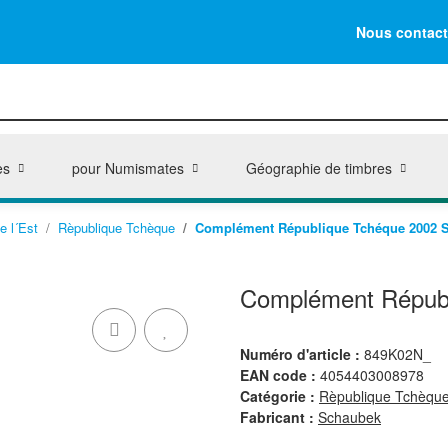
Nous contact
es
pour Numismates
Géographie de timbres
e l´Est
Rèpublique Tchèque
Complément République Tchéque 2002 Sta
Complément Républi
Numéro d'article :
849K02N_
EAN code :
4054403008978
Catégorie :
Rèpublique Tchèqu
Fabricant :
Schaubek