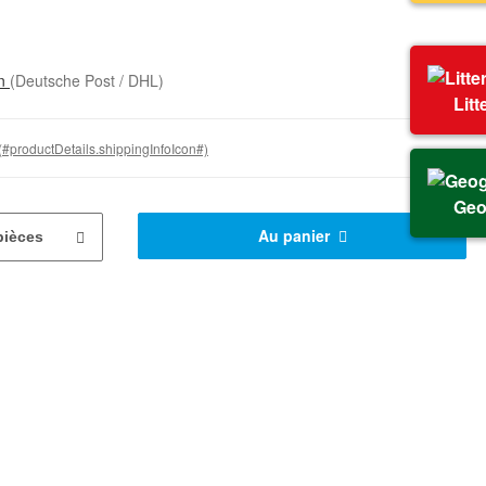
on
(Deutsche Post / DHL)
Litt
(#productDetails.shippingInfoIcon#)
Geo
Au panier
pièces