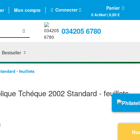
Panier
Connecter
er
Mon compte
0 Artikel | 0,00 €
034205 6780
Bestseller
ndard - feuillets
que Tchéque 2002 Standard - feuillets
e
Nu