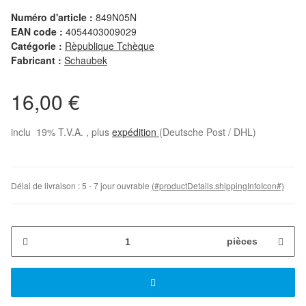
Numéro d'article :
849N05N
EAN code :
4054403009029
Catégorie :
Rèpublique Tchèque
Fabricant :
Schaubek
16,00 €
inclu 19% T.V.A. , plus
expédition
(Deutsche Post / DHL)
Délai de livraison :
5 - 7 jour ouvrable
(#productDetails.shippingInfoIcon#)
pièces