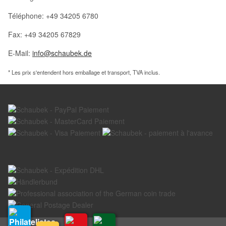
Téléphone: +49 34205 6780
Fax: +49 34205 67829
E-Mail:
info@schaubek.de
* Les prix s'entendent hors emballage et transport, TVA inclus.