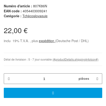
Numéro d'article :
807K86N
EAN code :
4054403009241
Catégorie :
Tchècoslovaquie
22,00 €
inclu 19% T.V.A. , plus
expédition
(Deutsche Post / DHL)
Délai de livraison :
5 - 7 jour ouvrable
(#productDetails.shippingInfoIcon#)
pièces