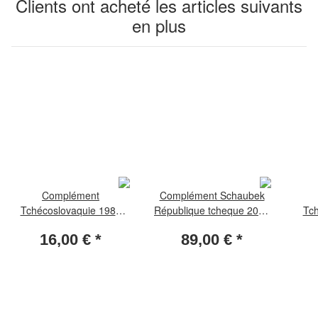
Clients ont acheté les articles suivants
en plus
Complément
Complément Schaubek
Tchécoslovaquie 1986
République tcheque 2024
Tch
Standard
Standard
16,00 €
*
89,00 €
*