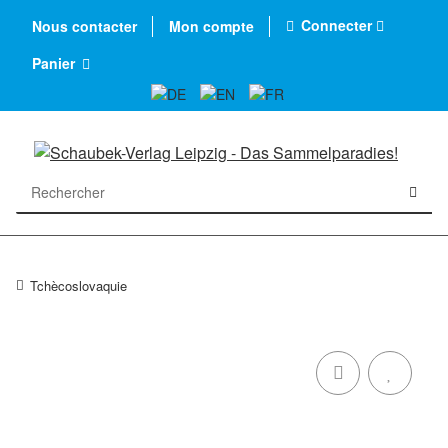
Connecter
Nous contacter
Mon compte
Panier
Tchècoslovaquie