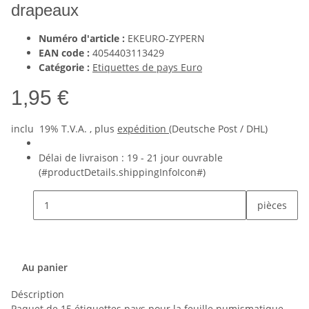
drapeaux
Numéro d'article :
EKEURO-ZYPERN
EAN code :
4054403113429
Catégorie :
Etiquettes de pays Euro
1,95 €
inclu 19% T.V.A. , plus
expédition
(Deutsche Post / DHL)
Délai de livraison :
19 - 21 jour ouvrable
(#productDetails.shippingInfoIcon#)
pièces
Au panier
Déscription
Paquet de 15 étiquettes pays pour la feuille numismatique