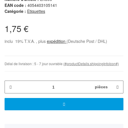
EAN code :
4054403105141
Catégorie :
Etiquettes
1,75 €
inclu 19% T.V.A. , plus
expédition
(Deutsche Post / DHL)
Délai de livraison :
5 - 7 jour ouvrable
(#productDetails.shippingInfoIcon#)
pièces