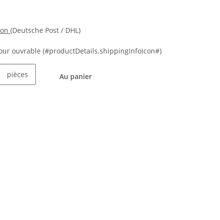
ion
(Deutsche Post / DHL)
 jour ouvrable
(#productDetails.shippingInfoIcon#)
pièces
Au panier