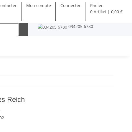
ontacter
Mon compte
Connecter
Panier
0 Artikel | 0,00 €
034205 6780
es Reich
2
02