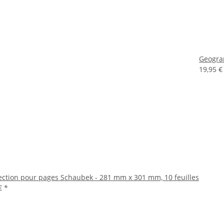
Geogra
19,95 
ection pour pages Schaubek - 281 mm x 301 mm, 10 feuilles
 €
*