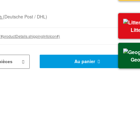
on
(Deutsche Post / DHL)
Litt
(#productDetails.shippingInfoIcon#)
Geo
Au panier
pièces