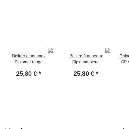
Reliure à anneaux
Reliure à anneaux
Gaine
Diplomat rouge
Diplomat bleue
CP 
150
25,80 €
*
25,80 €
*