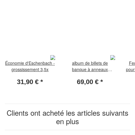
Économie d'Eschenbach -
album de billets de
Feu
grossissement 3,5x
banque à anneaux
pou
«Diplomat» av. 20 feuil.
x 9
31,90 €
*
69,00 €
*
fo-101
Clients ont acheté les articles suivants
en plus