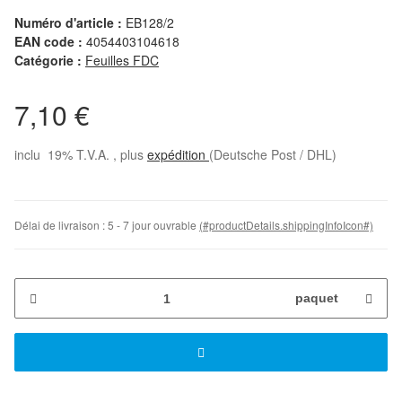
Numéro d'article :
EB128/2
EAN code :
4054403104618
Catégorie :
Feuilles FDC
7,10 €
inclu 19% T.V.A. , plus
expédition
(Deutsche Post / DHL)
Délai de livraison :
5 - 7 jour ouvrable
(#productDetails.shippingInfoIcon#)
paquet