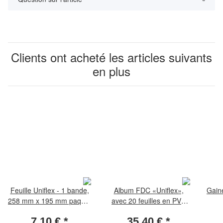
Clients ont acheté les articles suivants
en plus
Feuille Uniflex - 1 bande,
Album FDC «Uniflex»,
Gaine
258 mm x 195 mm paquet
avec 20 feuilles en PVC
de 5 pièces
pour FDC bleue
7,10 €
*
35,40 €
*