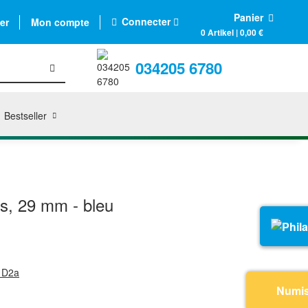
Panier
Connecter
er
Mon compte
0 Artikel | 0,00 €
034205 6780
Bestseller
es, 29 mm - bleu
s D2a
Numi