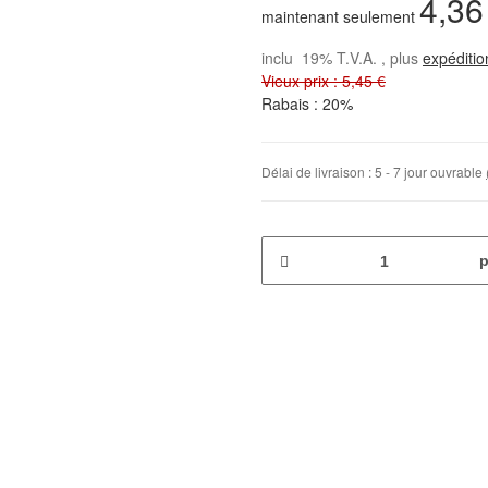
4,36
maintenant seulement
inclu 19% T.V.A. , plus
expéditi
Vieux prix : 5,45 €
Rabais :
20%
Délai de livraison :
5 - 7 jour ouvrable
p