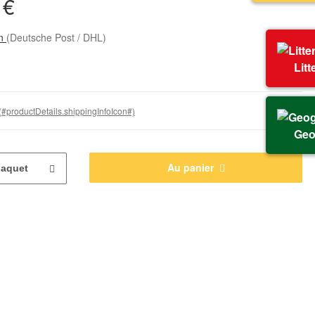
 €
on
(Deutsche Post / DHL)
Litt
(#productDetails.shippingInfoIcon#)
Geo
Au panier
aquet