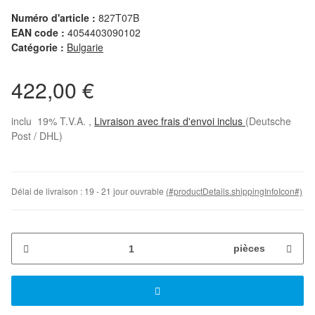
Numéro d'article :
827T07B
EAN code :
4054403090102
Catégorie :
Bulgarie
422,00 €
inclu 19% T.V.A. ,
Livraison avec frais d'envoi inclus
(Deutsche
Post / DHL)
Délai de livraison :
19 - 21 jour ouvrable
(#productDetails.shippingInfoIcon#)
pièces