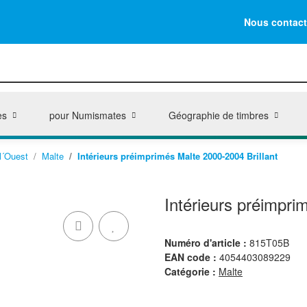
Nous contact
es
pour Numismates
Géographie de timbres
l´Ouest
Malte
Intérieurs préimprimés Malte 2000-2004 Brillant
Intérieurs préimpri
Numéro d'article :
815T05B
EAN code :
4054403089229
Catégorie :
Malte