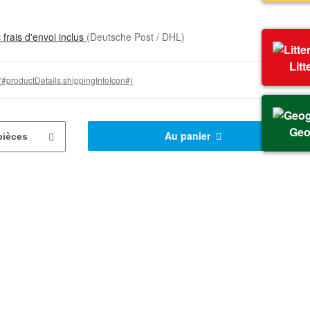
 frais d'envoi inclus
(Deutsche Post / DHL)
Litt
(#productDetails.shippingInfoIcon#)
Geo
Au panier
pièces