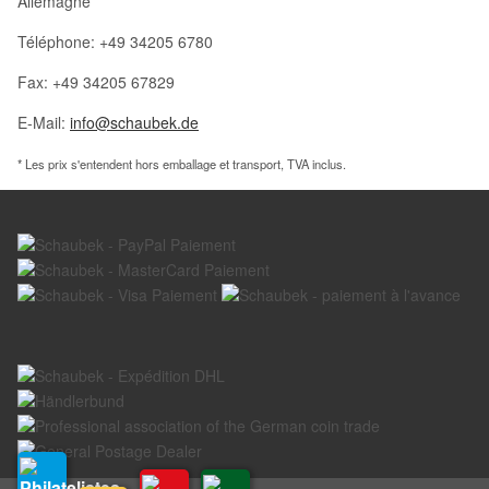
Allemagne
Téléphone: +49 34205 6780
Fax: +49 34205 67829
E-Mail:
info@schaubek.de
* Les prix s'entendent hors emballage et transport, TVA inclus.