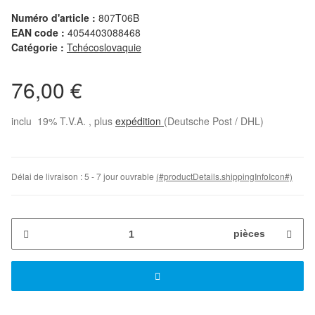
Numéro d'article :
807T06B
EAN code :
4054403088468
Catégorie :
Tchécoslovaquie
76,00 €
inclu 19% T.V.A. , plus
expédition
(Deutsche Post / DHL)
Délai de livraison :
5 - 7 jour ouvrable
(#productDetails.shippingInfoIcon#)
pièces