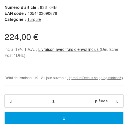
Numéro d'article :
833T04B
EAN code :
4054403090676
Catégorie :
Turquie
224,00 €
inclu 19% T.V.A. ,
Livraison avec frais d'envoi inclus
(Deutsche
Post / DHL)
Délai de livraison :
19 - 21 jour ouvrable
(#productDetails.shippingInfoIcon#)
pièces