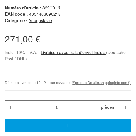
Numéro d'article :
829T01B
EAN code :
4054403090218
Catégorie :
Yougoslavie
271,00 €
inclu 19% T.V.A. ,
Livraison avec frais d'envoi inclus
(Deutsche
Post / DHL)
Délai de livraison :
19 - 21 jour ouvrable
(#productDetails.shippingInfoIcon#)
pièces