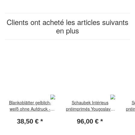
Clients ont acheté les articles suivants
en plus
Blankoblätter gelblich-
Schaubek Intérieus
S
weiß ohne Aufdruck -
préimprimés Yougoslavie
préi
Albumpapier 50
1918-1943 Standard
19
38,50 €
*
96,00 €
*