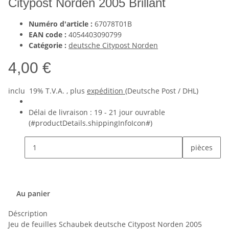
Citypost Norden 2005 Brillant
Numéro d'article :
67078T01B
EAN code :
4054403090799
Catégorie :
deutsche Citypost Norden
4,00 €
inclu 19% T.V.A. , plus
expédition
(Deutsche Post / DHL)
Délai de livraison :
19 - 21 jour ouvrable
(#productDetails.shippingInfoIcon#)
pièces
Au panier
Déscription
Jeu de feuilles Schaubek deutsche Citypost Norden 2005