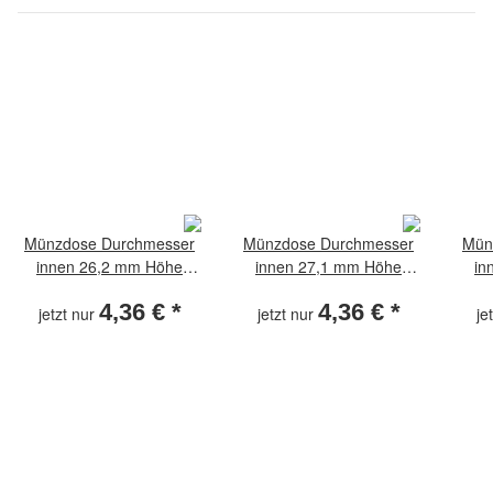
Münzdose Durchmesser
Münzdose Durchmesser
Mün
innen 26,2 mm Höhe
innen 27,1 mm Höhe
in
innen 2,4 mm
innen 2,0 mm
4,36 €
*
4,36 €
*
jetzt nur
jetzt nur
je