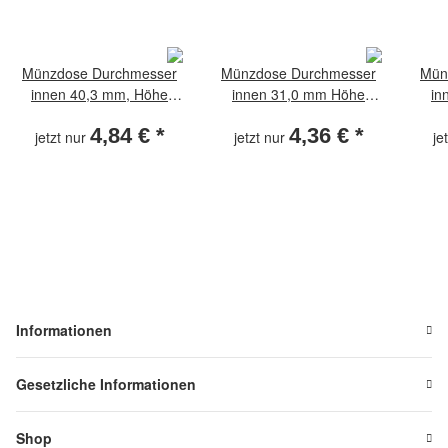
Münzdose Durchmesser
Münzdose Durchmesser
Mün
innen 40,3 mm, Höhe
innen 31,0 mm Höhe
in
innen 4 mm
innen 3,2 mm
4,84 €
*
4,36 €
*
jetzt nur
jetzt nur
je
Informationen
Gesetzliche Informationen
Shop