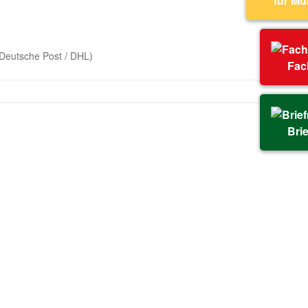
für M
Deutsche Post / DHL)
Fac
Bri