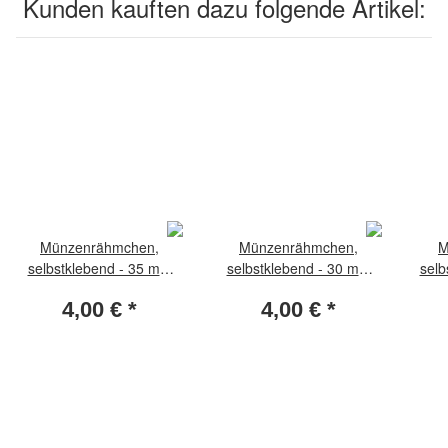
Kunden kauften dazu folgende Artikel:
Münzenrähmchen,
Münzenrähmchen,
M
selbstklebend - 35 mm
selbstklebend - 30 mm
selb
(Paket per 25 Stück)
(Paket per 25 Stück)
(P
4,00 €
*
4,00 €
*