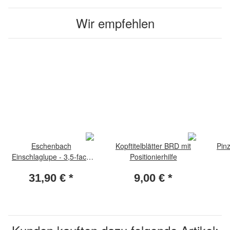
Wir empfehlen
Eschenbach
Kopftitelblätter BRD mit
Pin
Einschlaglupe - 3,5-fach
Positionierhilfe
Vergrösserung
31,90 €
*
9,00 €
*