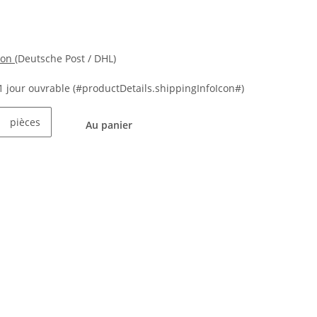
ion
(Deutsche Post / DHL)
21 jour ouvrable
(#productDetails.shippingInfoIcon#)
pièces
Au panier