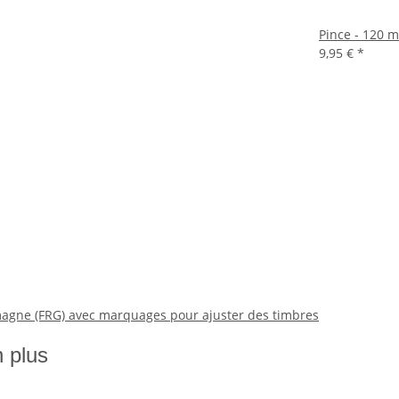
Pince - 120 
9,95 €
*
emagne (FRG) avec marquages pour ajuster des timbres
n plus