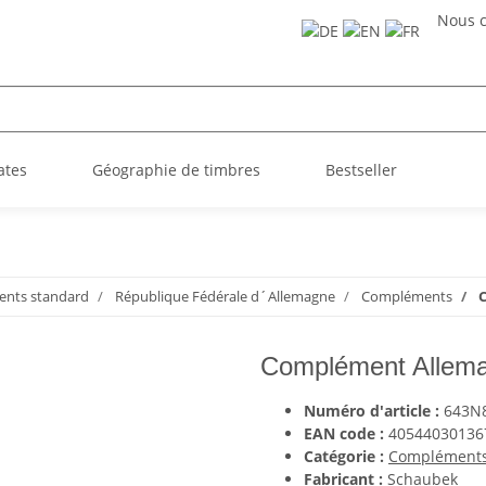
Nous c
ates
Géographie de timbres
Bestseller
nts standard
République Fédérale d´Allemagne
Compléments
Complément Allema
Numéro d'article :
643N
EAN code :
40544030136
Catégorie :
Complément
Fabricant :
Schaubek