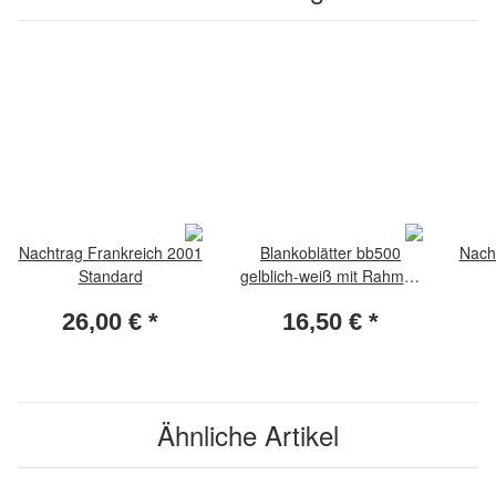
Nachtrag Frankreich 2001
Blankoblätter bb500
Nach
Standard
gelblich-weiß mit Rahmen
- Albumpapier 10 Blatt
26,00 €
*
16,50 €
*
Ähnliche Artikel