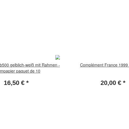
bb500 gelblich-weiß mit Rahmen -
Complément France 1999 
mpapier paquet de 10
16,50 €
*
20,00 €
*