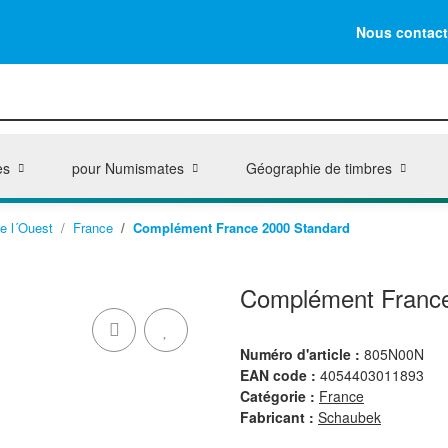
Nous contact
es
pour Numismates
Géographie de timbres
e l´Ouest
France
Complément France 2000 Standard
Complément France
Numéro d'article :
805N00N
EAN code :
4054403011893
Catégorie :
France
Fabricant :
Schaubek