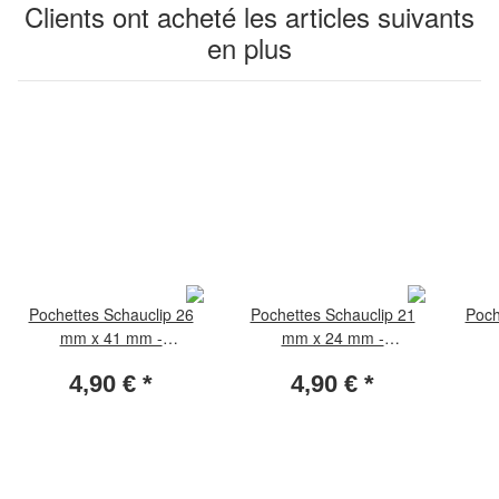
Clients ont acheté les articles suivants
en plus
Pochettes Schauclip 26
Pochettes Schauclip 21
Poch
mm x 41 mm -
mm x 24 mm -
transparent (paquet de 50
transparent (paquet de 50
trans
4,90 €
*
4,90 €
*
pièces)
pièces)