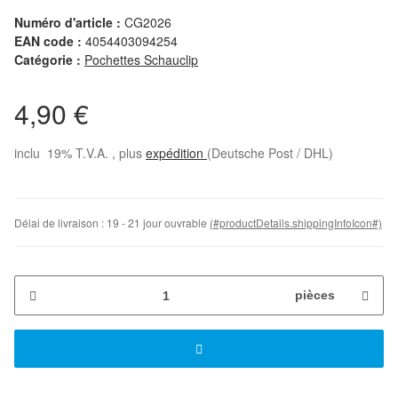
Numéro d'article :
CG2026
EAN code :
4054403094254
Catégorie :
Pochettes Schauclip
4,90 €
inclu 19% T.V.A. , plus
expédition
(Deutsche Post / DHL)
Délai de livraison :
19 - 21 jour ouvrable
(#productDetails.shippingInfoIcon#)
pièces