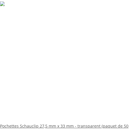
Pochettes Schauclip 27,5 mm x 33 mm - transparent (paquet de 50