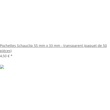
Pochettes Schauclip 55 mm x 33 mm - transparent (paquet de 50
pièces)
4,50 €
*