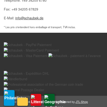
Téléphone: +49 34205 6780
Fax: +49 34205 67829
E-Mail:
info@schaubek.de
* Les prix s'entendent hors emballage et transport, TVA inclus.
© Schaubek GmbH
Powered by
JTL-Shop