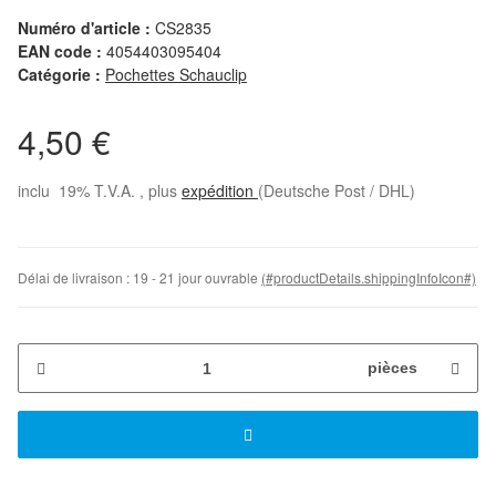
Numéro d'article :
CS2835
EAN code :
4054403095404
Catégorie :
Pochettes Schauclip
4,50 €
inclu 19% T.V.A. , plus
expédition
(Deutsche Post / DHL)
Délai de livraison :
19 - 21 jour ouvrable
(#productDetails.shippingInfoIcon#)
pièces