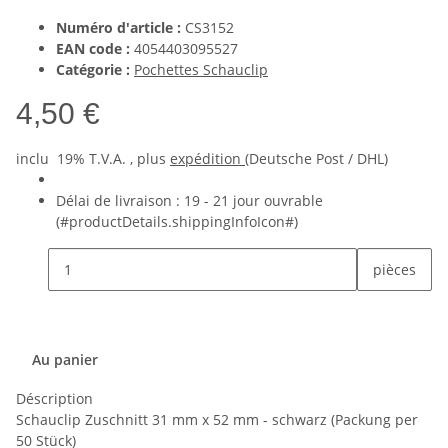
Numéro d'article :
CS3152
EAN code :
4054403095527
Catégorie :
Pochettes Schauclip
4,50 €
inclu 19% T.V.A. , plus
expédition
(Deutsche Post / DHL)
Délai de livraison :
19 - 21 jour ouvrable
(#productDetails.shippingInfoIcon#)
pièces
Au panier
Déscription
Schauclip Zuschnitt 31 mm x 52 mm - schwarz (Packung per
50 Stück)