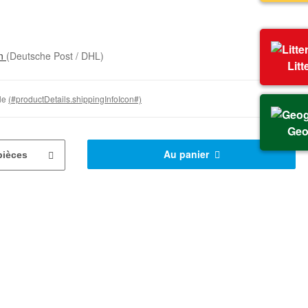
on
(Deutsche Post / DHL)
Litt
ble
(#productDetails.shippingInfoIcon#)
Geo
Au panier
pièces