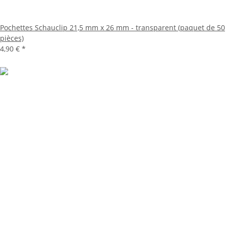
Pochettes Schauclip 21,5 mm x 26 mm - transparent (paquet de 50
pièces)
4,90 €
*