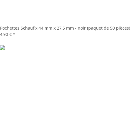
Pochettes Schaufix 44 mm x 27,5 mm - noir (paquet de 50 pièces)
4,90 €
*