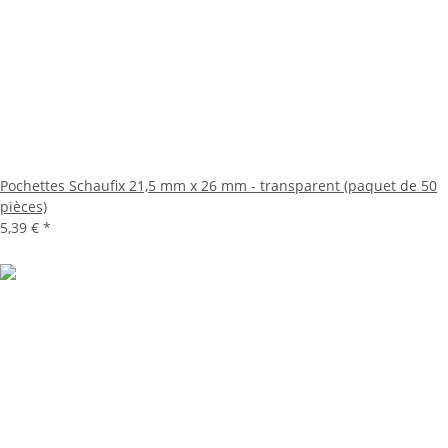
Pochettes Schaufix 21,5 mm x 26 mm - transparent (paquet de 50
pièces)
5,39 €
*