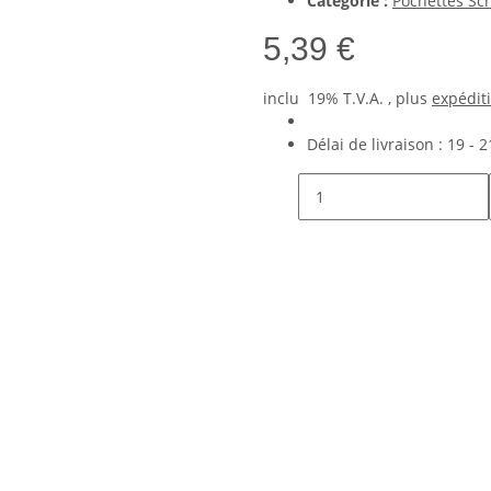
Catégorie :
Pochettes Sc
5,39 €
inclu 19% T.V.A. , plus
expédit
Délai de livraison :
19 - 