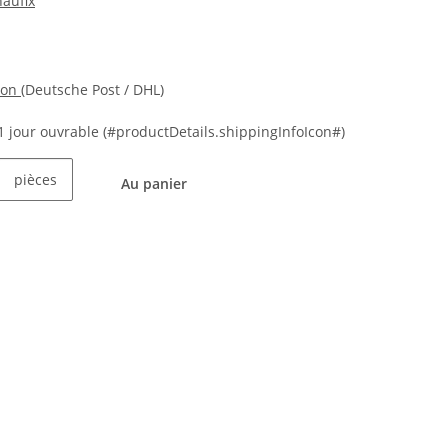
haufix
ion
(Deutsche Post / DHL)
21 jour ouvrable
(#productDetails.shippingInfoIcon#)
pièces
Au panier