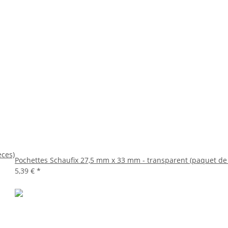
èces)
Pochettes Schaufix 27,5 mm x 33 mm - transparent (paquet de 
5,39 €
*