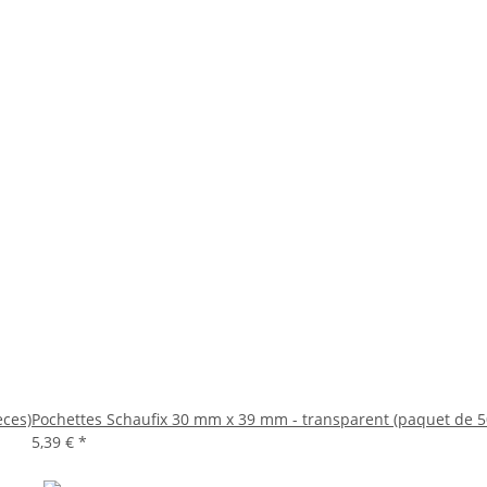
èces)
Pochettes Schaufix 30 mm x 39 mm - transparent (paquet de 5
5,39 €
*