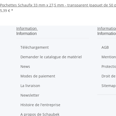
Pochettes Schaufix 33 mm x 27,5 mm - transparent (paquet de 50 p
5,39 €
*
Information
Informatio
Information
Informatio
Téléchargement
AGB
Demander le catalogue de matériel
Mention
News
Protect
Modes de paiement
Droit de
La livraison
Sitemap
Newsletter
Histoire de l'entreprise
A propos de Schaubek