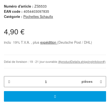
Numéro d'article :
ZS5533
EAN code :
4054403097835
Catégorie :
Pochettes Schaufix
4,90 €
inclu 19% T.V.A. , plus
expédition
(Deutsche Post / DHL)
Délai de livraison :
19 - 21 jour ouvrable
(#productDetails.shippingInfoIcon#)
pièces