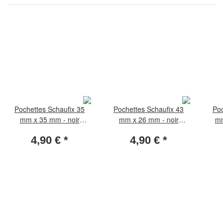
Pochettes Schaufix 35
Pochettes Schaufix 43
Poc
mm x 35 mm - noir
mm x 26 mm - noir
mm
(paquet de 50 pièces)
(paquet de 50 pièces)
(pa
4,90 €
*
4,90 €
*