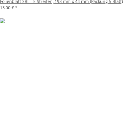
Folienblatt SBL - 5 Streifen, 193 mm x 44 mm (Packung 5 Blatt)
13,00 €
*