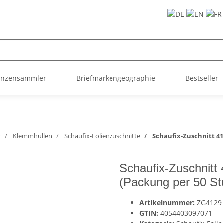
ünzensammler
Briefmarkengeographie
Bestseller
r
Klemmhüllen
Schaufix-Folienzuschnitte
Schaufix-Zuschnitt 4
Schaufix-Zuschnitt
(Packung per 50 St
Artikelnummer:
ZG4129
GTIN:
4054403097071