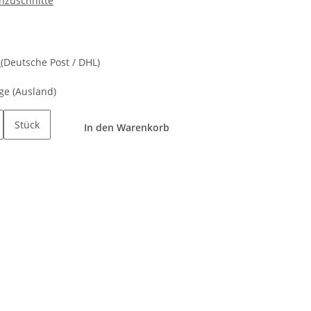
enzuschnitte
d
(Deutsche Post / DHL)
age
(Ausland)
Stück
In den Warenkorb