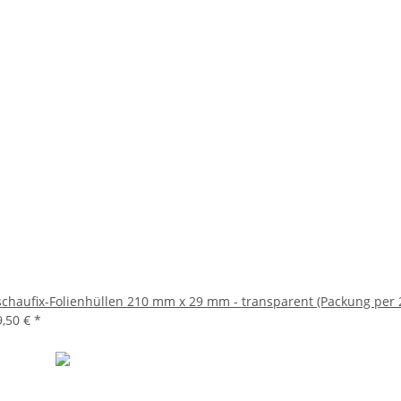
schaufix-Folienhüllen 210 mm x 29 mm - transparent (Packung per 
9,50 €
*