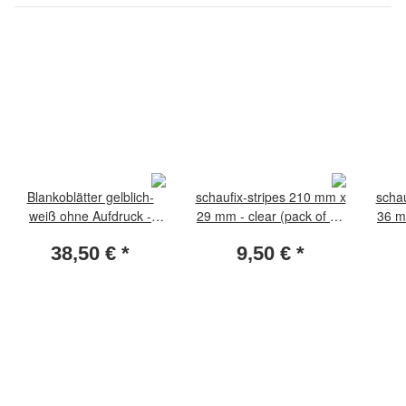
Blankoblätter gelblich-
schaufix-stripes 210 mm x
schau
weiß ohne Aufdruck -
29 mm - clear (pack of 25
36 m
Albumpapier 50
pieces)
38,50 €
*
9,50 €
*