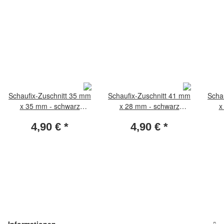
Schaufix-Zuschnitt 35 mm
Schaufix-Zuschnitt 41 mm
Scha
x 35 mm - schwarz
x 28 mm - schwarz
x
(Packung per 50 Stück)
(Packung per 50 Stück)
(Pa
4,90 €
*
4,90 €
*