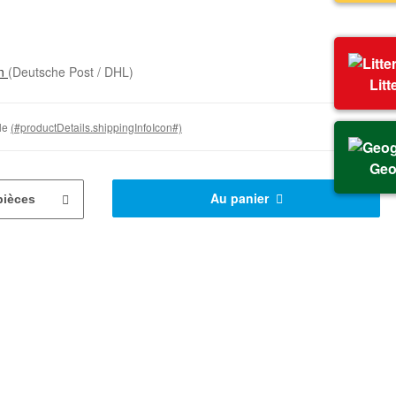
on
(Deutsche Post / DHL)
Litt
ble
(#productDetails.shippingInfoIcon#)
Geo
Au panier
pièces